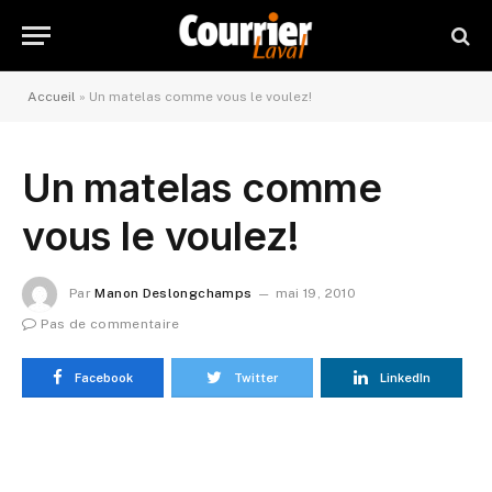
Accueil
»
Un matelas comme vous le voulez!
Un matelas comme
vous le voulez!
Par
Manon Deslongchamps
mai 19, 2010
Pas de commentaire
Facebook
Twitter
LinkedIn