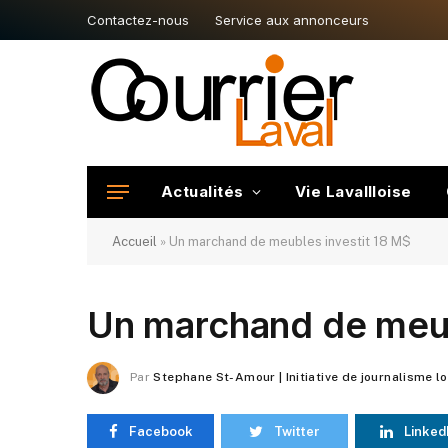
Contactez-nous
Service aux annonceurs
Actualités
Vie Lavallloise
Accueil
»
Un marchand de meubles investit 18 M$
Un marchand de meub
Par
Stephane St-Amour | Initiative de journalisme l
Facebook
Twitter
Linked