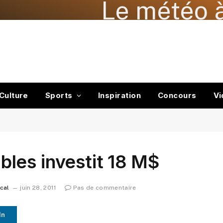
Le météo à
Culture
Sports
Inspiration
Concours
Vi
les investit 18 M$
ocal
juin 28, 2011
Pas de commentaire
In