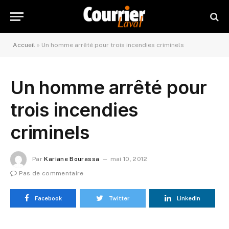
Accueil
»
Un homme arrêté pour trois incendies criminels
Un homme arrêté pour
trois incendies
criminels
Par
Kariane Bourassa
mai 10, 2012
Pas de commentaire
Facebook
Twitter
LinkedIn