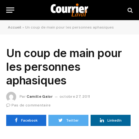
Accueil
»
Un coup de main pour les personnes aphasiques
Un coup de main pour
les personnes
aphasiques
Par
Camille Gaïor
octobre 27, 2011
Pas de commentaire
Facebook
Twitter
LinkedIn