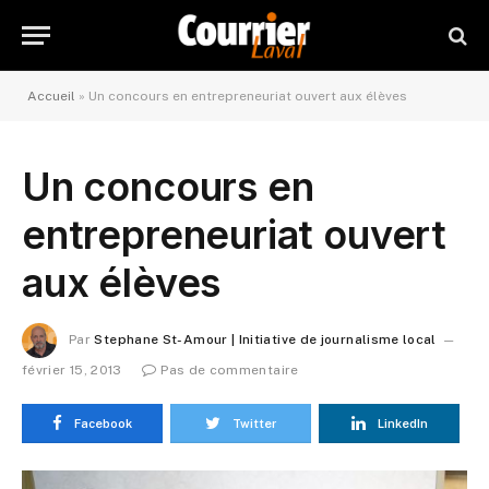
Accueil
»
Un concours en entrepreneuriat ouvert aux élèves
Un concours en
entrepreneuriat ouvert
aux élèves
Par
Stephane St-Amour | Initiative de journalisme local
février 15, 2013
Pas de commentaire
Facebook
Twitter
LinkedIn