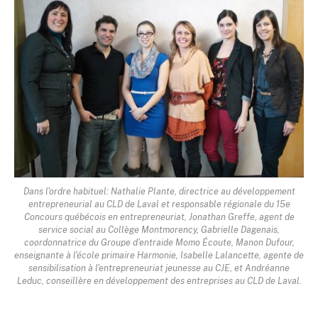
Dans l'ordre habituel: Nathalie Plante, directrice au développement
entrepreneurial au CLD de Laval et responsable régionale du 15e
Concours québécois en entrepreneuriat, Jonathan Greffe, agent de
service social au Collège Montmorency, Gabrielle Dagenais,
coordonnatrice du Groupe d'entraide Momo Écoute, Manon Dufour,
enseignante à l'école primaire Harmonie, Isabelle Lalancette, agente de
sensibilisation à l'entrepreneuriat jeunesse au CJE, et Andréanne
Leduc, conseillère en développement des entreprises au CLD de Laval.