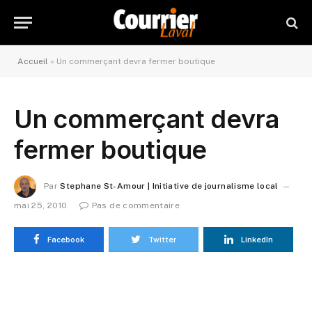
Accueil
»
Un commerçant devra fermer boutique
Un commerçant devra
fermer boutique
Par
Stephane St-Amour | Initiative de journalisme local
mai 25, 2010
Pas de commentaire
Facebook
Twitter
LinkedIn