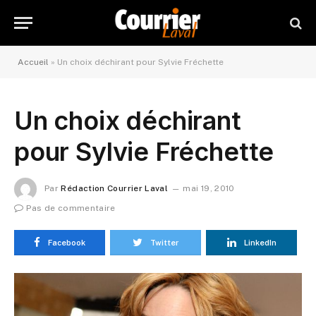
Accueil
»
Un choix déchirant pour Sylvie Fréchette
Un choix déchirant
pour Sylvie Fréchette
Par
Rédaction Courrier Laval
mai 19, 2010
Pas de commentaire
Facebook
Twitter
LinkedIn