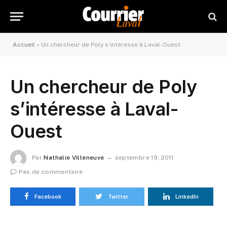
Accueil
»
Un chercheur de Poly s’intéresse à Laval-Ouest
Un chercheur de Poly
s’intéresse à Laval-
Ouest
Par
Nathalie Villeneuve
septembre 19, 2011
Pas de commentaire
Facebook
Twitter
LinkedIn