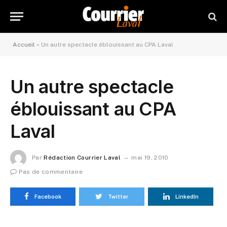
Accueil
»
Un autre spectacle éblouissant au CPA Laval
Un autre spectacle
éblouissant au CPA
Laval
Par
Rédaction Courrier Laval
mai 19, 2010
Pas de commentaire
Facebook
Twitter
LinkedIn