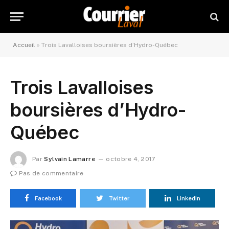
Accueil
»
Trois Lavalloises boursières d’Hydro-Québec
Trois Lavalloises
boursières d’Hydro-
Québec
Par
Sylvain Lamarre
octobre 4, 2017
Pas de commentaire
Facebook
Twitter
LinkedIn