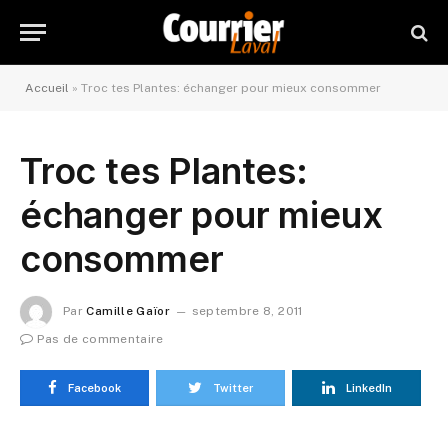
Accueil
»
Troc tes Plantes: échanger pour mieux consommer
Troc tes Plantes:
échanger pour mieux
consommer
Par
Camille Gaïor
septembre 8, 2011
Pas de commentaire
Facebook
Twitter
LinkedIn