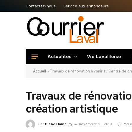
Contactez-nous
Service aux annonceurs
Actualités
Vie Lavallloise
Accueil
»
Travaux de rénovation à venir au Centre de cré
Travaux de rénovatio
création artistique
Par
Diane Hameury
novembre 16, 2010
Pas 