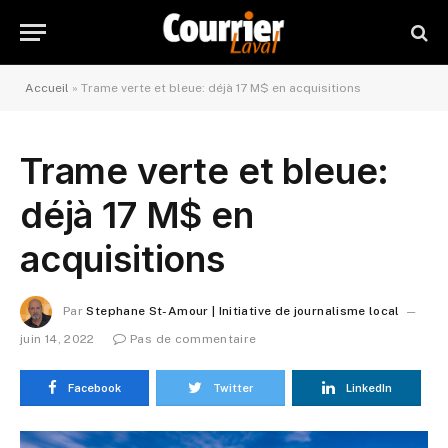
Accueil
»
Trame verte et bleue: déjà 17 M$ en acquisitions
Trame verte et bleue:
déjà 17 M$ en
acquisitions
Par
Stephane St-Amour | Initiative de journalisme local
juin 14, 2022
Pas de commentaire
Facebook
Twitter
LinkedIn