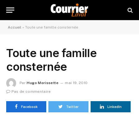
Accueil
»
Toute une famille consternée
Toute une famille
consternée
Par
Hugo Morissette
mai 19, 2010
Pas de commentaire
Facebook
Twitter
LinkedIn