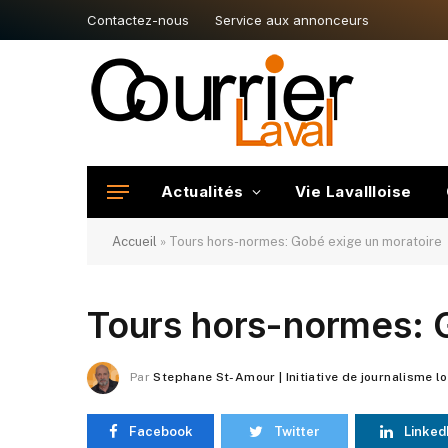
Contactez-nous
Service aux annonceurs
Actualités
Vie Lavallloise
Accueil
»
Tours hors-normes: Gobé exige un moratoire
Tours hors-normes: 
Par
Stephane St-Amour | Initiative de journalisme l
Facebook
Twitter
Linked