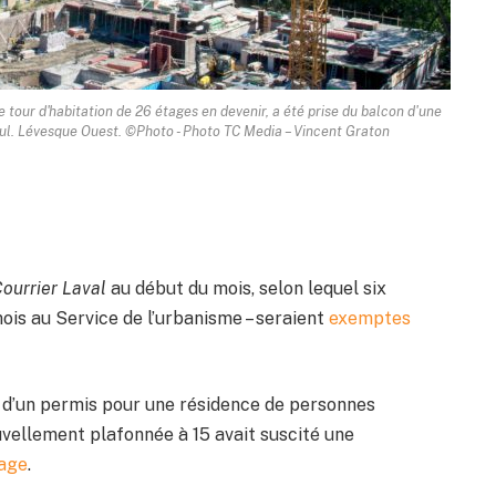
tour d'habitation de 26 étages en devenir, a été prise du balcon d'une
ul. Lévesque Ouest. ©Photo - Photo TC Media – Vincent Graton
ourrier Laval
au début du mois, selon lequel six
mois au Service de l’urbanisme – seraient
exemptes
ce d’un permis pour une résidence de personnes
vellement plafonnée à 15 avait suscité une
nage
.