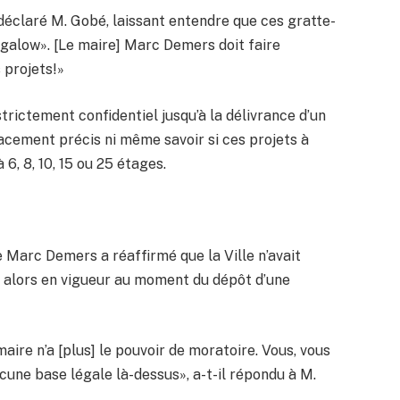
 déclaré M. Gobé, laissant entendre que ces gratte-
ngalow». [Le maire] Marc Demers doit faire
 projets!»
ictement confidentiel jusqu’à la délivrance d’un
lacement précis ni même savoir si ces projets à
6, 8, 10, 15 ou 25 étages.
e Marc Demers a réaffirmé que la Ville n’avait
s alors en vigueur au moment du dépôt d’une
maire n’a [plus] le pouvoir de moratoire. Vous, vous
ucune base légale là-dessus», a-t-il répondu à M.