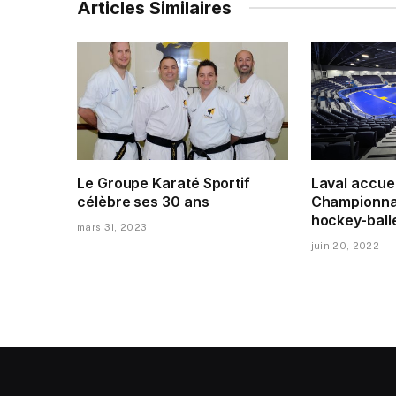
Articles Similaires
Le Groupe Karaté Sportif
Laval accuei
célèbre ses 30 ans
Championna
hockey-ball
mars 31, 2023
juin 20, 2022