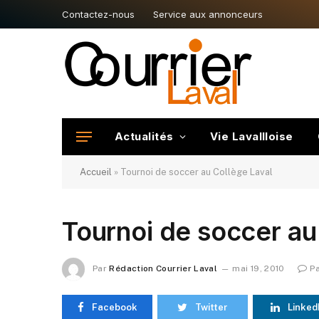
Contactez-nous
Service aux annonceurs
Actualités
Vie Lavallloise
Accueil
»
Tournoi de soccer au Collège Laval
Tournoi de soccer au
Par
Rédaction Courrier Laval
mai 19, 2010
P
Facebook
Twitter
Linked