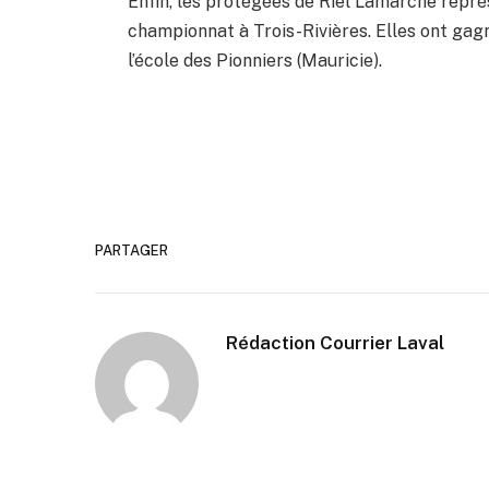
Enfin, les protégées de Riel Lamarche repré
championnat à Trois-Rivières. Elles ont gagné
l’école des Pionniers (Mauricie).
PARTAGER
Rédaction Courrier Laval