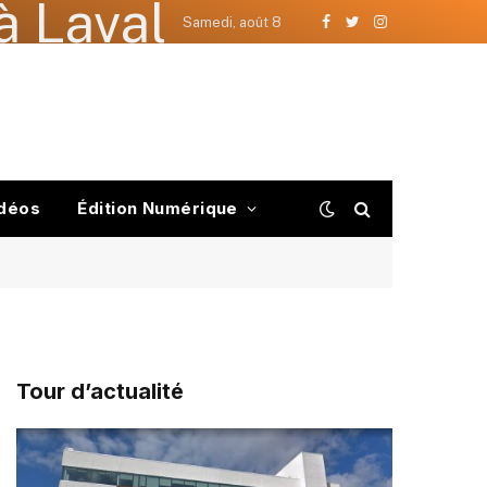
à Laval
Samedi, août 8
Facebook
Twitter
Instagram
déos
Édition Numérique
Tour d’actualité