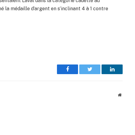
sentaient Laval dans la catégorie cadette au
 la médaille d’argent en s’inclinant 4 à 1 contre
Facebook
Twitter
LinkedIn
Website