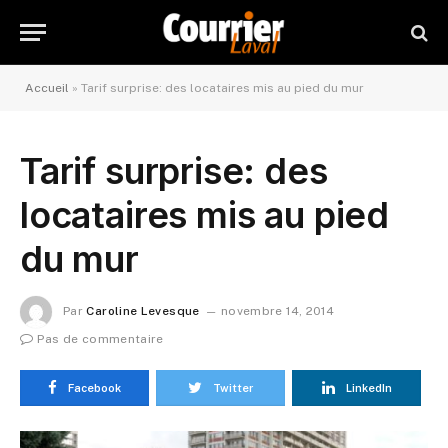
Accueil
»
Tarif surprise: des locataires mis au pied du mur
Tarif surprise: des
locataires mis au pied
du mur
Par
Caroline Levesque
novembre 14, 2014
Pas de commentaire
Facebook
Twitter
LinkedIn