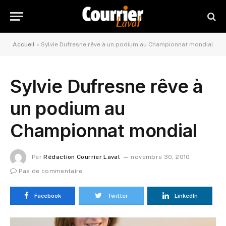
Accueil
»
Sylvie Dufresne rêve à un podium au Championnat mondial
Sylvie Dufresne rêve à
un podium au
Championnat mondial
Par
Rédaction Courrier Laval
novembre 30, 2010
Pas de commentaire
Facebook
Twitter
LinkedIn