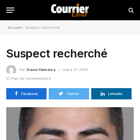
Accueil
»
Suspect recherché
Suspect recherché
Par
Diane Hameury
mars 21, 2012
Pas de commentaire
Facebook
Twitter
LinkedIn