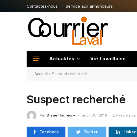
Contactez-nous
Service aux annonceurs
Actualités
Vie Lavallloise
Accueil
»
Suspect recherché
Suspect recherché
Par
Diane Hameury
août 30, 2016
Pas de c
Facebook
Twitter
Linked