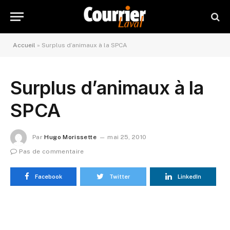
Accueil
»
Surplus d’animaux à la SPCA
Surplus d’animaux à la
SPCA
Par
Hugo Morissette
mai 25, 2010
Pas de commentaire
Facebook
Twitter
LinkedIn