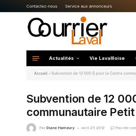
Contactez-nous
Service aux annonceurs
Actualités
Vie Lavallloise
Accueil
»
Subvention de 12 000 $ pour le Centre commun
Subvention de 12 000
communautaire Petit
Par
Diane Hameury
avril 27, 2012
Pas de co