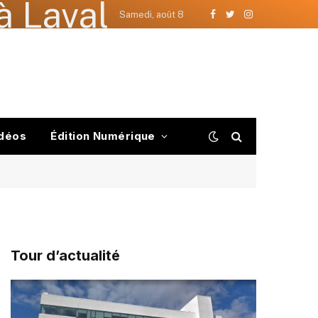
à Laval
Samedi, août 8
Facebook
Twitter
Instagram
déos
Édition Numérique
Tour d’actualité