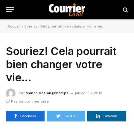
Accueil
»
Souriez! Cela pourrait bien changer votre vie…
Souriez! Cela pourrait
bien changer votre
vie…
Par
Manon Deslongchamps
janvier 13, 2012
Pas de commentaire
Facebook
Twitter
LinkedIn