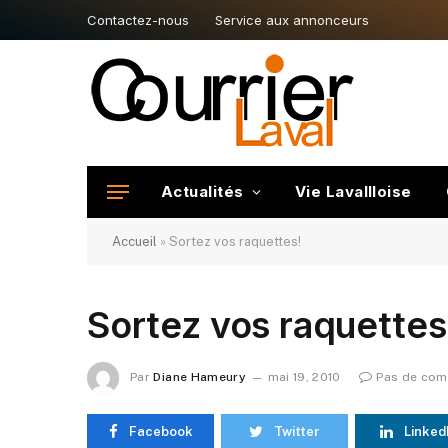
Contactez-nous
Service aux annonceurs
Actualités
Vie Lavallloise
Accueil
»
Sortez vos raquettes!
Sortez vos raquettes
Par
Diane Hameury
mai 19, 2010
Pas de com
Facebook
Twitter
Linked