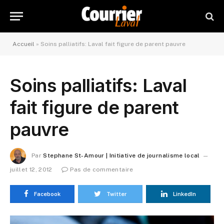
Accueil
»
Soins palliatifs: Laval fait figure de parent pauvre
Soins palliatifs: Laval
fait figure de parent
pauvre
Par
Stephane St-Amour | Initiative de journalisme local
juillet 12, 2012
Pas de commentaire
Facebook
Twitter
LinkedIn