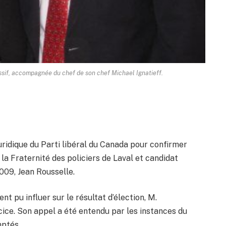
ssif, accompagnée du chef de son chef Michael Ignatieff.
juridique du Parti libéral du Canada pour confirmer
 la Fraternité des policiers de Laval et candidat
2009, Jean Rousselle.
nt pu influer sur le résultat d’élection, M.
rcice. Son appel a été entendu par les instances du
mptés.