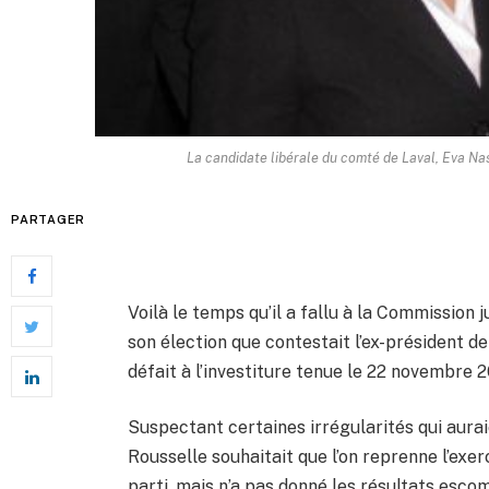
La candidate libérale du comté de Laval, Eva Na
PARTAGER
Voilà le temps qu’il a fallu à la Commission 
son élection que contestait l’ex-président de
défait à l’investiture tenue le 22 novembre 
Suspectant certaines irrégularités qui auraie
Rousselle souhaitait que l’on reprenne l’exe
parti, mais n’a pas donné les résultats esco