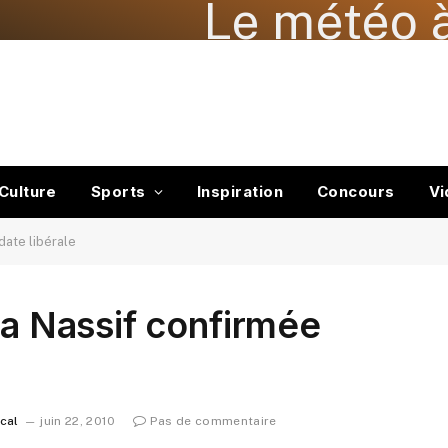
Le météo à
Culture
Sports
Inspiration
Concours
Vi
date libérale
va Nassif confirmée
ocal
juin 22, 2010
Pas de commentaire