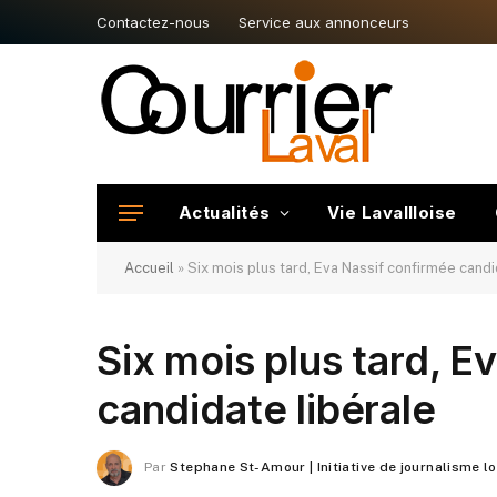
Contactez-nous
Service aux annonceurs
Actualités
Vie Lavallloise
Accueil
»
Six mois plus tard, Eva Nassif confirmée candi
Six mois plus tard, E
candidate libérale
Par
Stephane St-Amour | Initiative de journalisme l