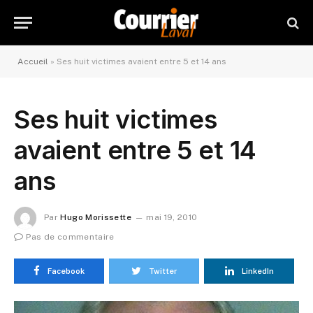
Accueil
»
Ses huit victimes avaient entre 5 et 14 ans
Ses huit victimes
avaient entre 5 et 14
ans
Par
Hugo Morissette
mai 19, 2010
Pas de commentaire
Facebook
Twitter
LinkedIn