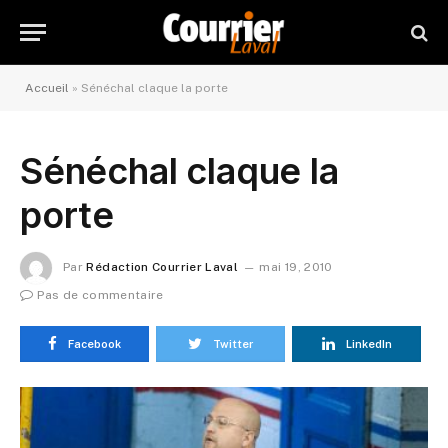
Accueil
»
Sénéchal claque la porte
Sénéchal claque la
porte
Par
Rédaction Courrier Laval
mai 19, 2010
Pas de commentaire
Facebook
Twitter
LinkedIn