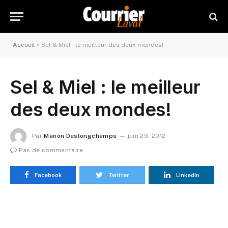
Accueil
»
Sel & Miel : le meilleur des deux mondes!
Sel & Miel : le meilleur
des deux mondes!
Par
Manon Deslongchamps
juin 29, 2012
Pas de commentaire
Facebook
Twitter
LinkedIn