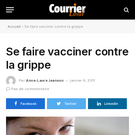
Accueil
»
Se faire vacciner contre la grippe
Se faire vacciner contre
la grippe
Par
Anne-Laure Jeanson
janvier 6, 2011
Pas de commentaire
Facebook
Twitter
LinkedIn