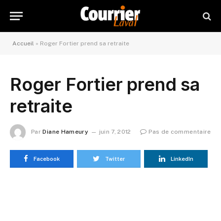
Accueil
»
Roger Fortier prend sa retraite
Roger Fortier prend sa
retraite
Par
Diane Hameury
juin 7, 2012
Pas de commentaire
Facebook
Twitter
LinkedIn