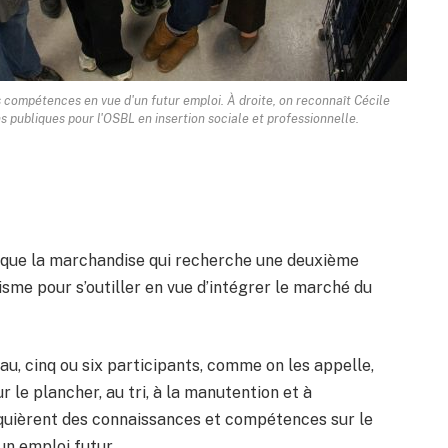
 compétences en vue d'un futur emploi. À droite, on reconnaît Cécile
 publiques pour l'OSBL en insertion sociale et professionnelle.
as que la marchandise qui recherche une deuxième
sme pour s’outiller en vue d’intégrer le marché du
au, cinq ou six participants, comme on les appelle,
ur le plancher, au tri, à la manutention et à
acquièrent des connaissances et compétences sur le
 un emploi futur.