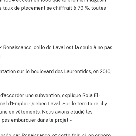
 le taux de placement se chiffrait à 79 %, toutes
 Renaissance, celle de Laval est la seule à ne pas
c.
ntation sur le boulevard des Laurentides, en 2010,
 d’accorder une subvention, explique Rola El-
al d’Emploi-Québec Laval. Sur le territoire, il y
t une en vêtements. Nous avions étudié les
 pas embarquer dans le projet.»
sée par Renaissance, et cette fois-ci, on espère