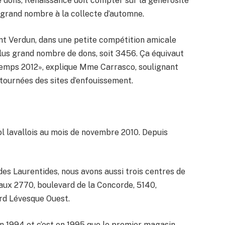
dons, Renaissance doit compter sur la générosité
 grand nombre à la collecte d’automne.
nt Verdun, dans une petite compétition amicale
 plus grand nombre de dons, soit 3456. Ça équivaut
temps 2012», explique Mme Carrasco, soulignant
tournées des sites d’enfouissement.
ol lavallois au mois de novembre 2010. Depuis
des Laurentides, nous avons aussi trois centres de
aux 2770, boulevard de la Concorde, 5140,
rd Lévesque Ouest.
 en 1994 et c’est en 1995 que le premier magasin