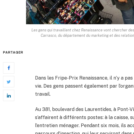
Les gens qui travaillent chez Renaissance vont chercher des
Carrasco, du département du marketing et des relations
PARTAGER
Dans les Fripe-Prix Renaissance, il n’y a p
vie. Des gens passent également par l’organi
travail.
Au 381, boulevard des Laurentides, à Pont-Vi
s’affairent à différents postes: à la caisse, s
l’entretien ménager. Pendant six mois, ils 
parcours d’insertion, qui leur serviront dans