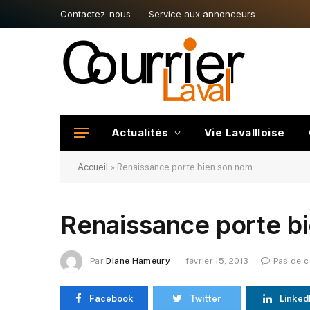
Contactez-nous
Service aux annonceurs
Actualités
Vie Lavallloise
Accueil
»
Renaissance porte bien son nom
Renaissance porte b
Par
Diane Hameury
février 15, 2013
Pas de 
Facebook
Twitter
Linked