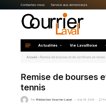
Contactez-nous
Service aux annonceurs
Actualités
Vie Lavallloise
Accueil
»
Remise de bourses et de certificats en tennis
Remise de bourses et
tennis
Par
Rédaction Courrier Laval
mai 19, 2010
P