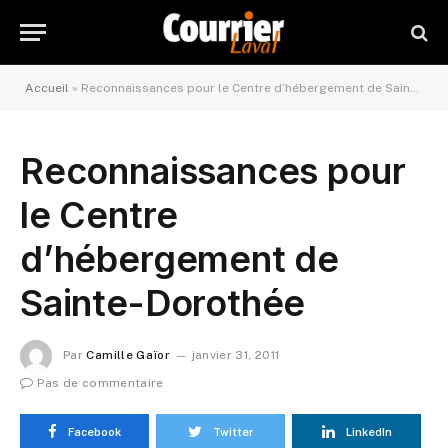
Accueil
»
Reconnaissances pour le Centre d’hébergement de Sainte-Dorothée
Reconnaissances pour
le Centre
d’hébergement de
Sainte-Dorothée
Par
Camille Gaïor
janvier 31, 2011
Pas de commentaire
Facebook
Twitter
LinkedIn