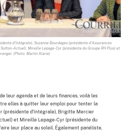
présidente d'Intégrale), Suzanne Bourdages (présidente d'Assurances
 Sutton-Actuel), Mireille Lepage-Cyr (présidente du Groupe RH Plus) et
ranger. (Photo: Martin Alarie)
de leur agenda et de leurs finances, voilà les
re elles à quitter leur emploi pour tenter la
er (présidente d’Intégrale), Brigitte Mercier
tuel) et Mireille Lepage-Cyr (présidente du
aire leur place au soleil. Également panéliste,