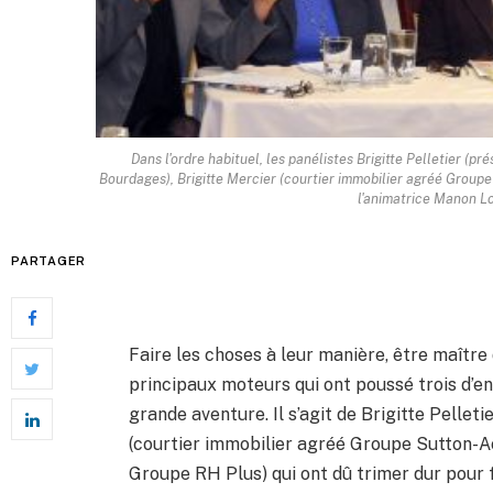
Dans l'ordre habituel, les panélistes Brigitte Pelletier (
Bourdages), Brigitte Mercier (courtier immobilier agréé Groupe
l'animatrice Manon Lo
PARTAGER
Faire les choses à leur manière, être maître 
principaux moteurs qui ont poussé trois d’ent
grande aventure. Il s’agit de Brigitte Pelleti
(courtier immobilier agréé Groupe Sutton-Ac
Groupe RH Plus) qui ont dû trimer dur pour f