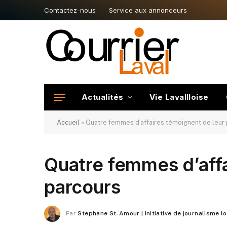
Contactez-nous
Service aux annonceurs
Actualités
Vie Lavallloise
Accueil
»
Quatre femmes d’affaires témoignent de leur
Quatre femmes d’affa
parcours
Par
Stephane St-Amour | Initiative de journalisme l