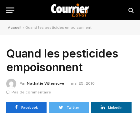
Accueil
»
Quand les pesticides empoisonnent
Quand les pesticides
empoisonnent
Par
Nathalie Villeneuve
mai 25, 2010
Pas de commentaire
Facebook
Twitter
LinkedIn