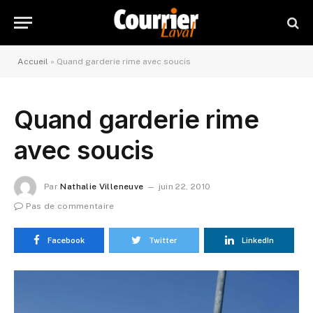
Accueil
»
Quand garderie rime avec soucis
Quand garderie rime
avec soucis
Par
Nathalie Villeneuve
juin 22, 2010
Pas de commentaire
Facebook
Twitter
LinkedIn