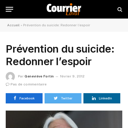
Accueil
»
Prévention du suicide: Redonner l’espoir
Prévention du suicide:
Redonner l’espoir
Par
Geneviève Fortin
février 9, 2012
Pas de commentaire
Facebook
Twitter
LinkedIn