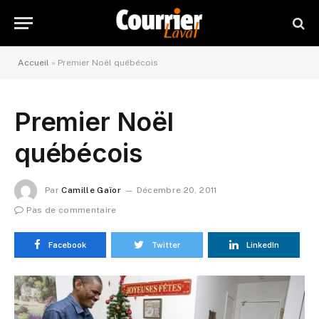
Accueil
»
Premier Noël québécois
Premier Noël
québécois
Par
Camille Gaïor
Décembre 20, 2011
Pas de commentaire
Facebook
Twitter
LinkedIn