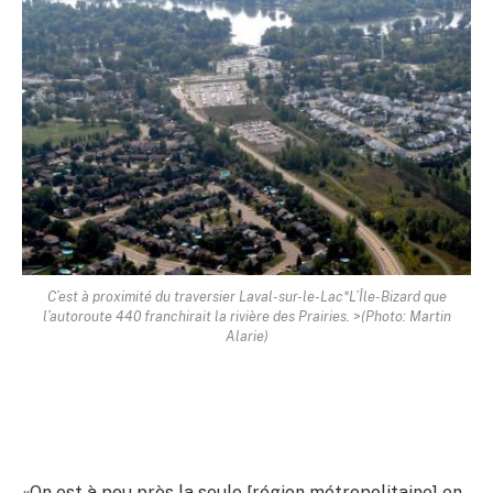
C’est à proximité du traversier Laval-sur-le-Lac*L’Île-Bizard que
l’autoroute 440 franchirait la rivière des Prairies. >(Photo: Martin
Alarie)
«On est à peu près la seule [région métropolitaine] en