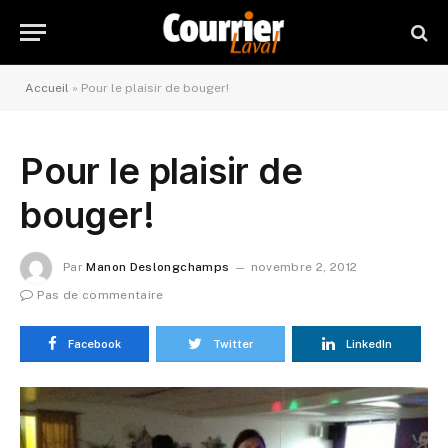
Accueil
»
Pour le plaisir de bouger!
Pour le plaisir de
bouger!
Par
Manon Deslongchamps
novembre 2, 2012
Pas de commentaire
Facebook
Twitter
LinkedIn