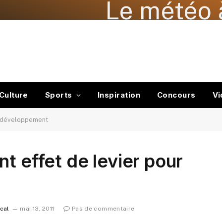
Le météo 
Culture
Sports
Inspiration
Concours
Vi
le développement
t effet de levier pour
ocal
mai 13, 2011
Pas de commentaire