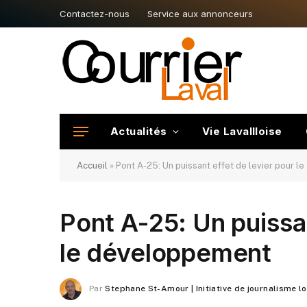
Contactez-nous
Service aux annonceurs
Actualités
Vie Lavallloise
Accueil
»
Pont A-25: Un puissant effet de levier pour 
Pont A-25: Un puissan
le développement
Par
Stephane St-Amour | Initiative de journalisme l