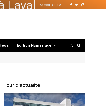
à Laval
Samedi, août 8
Facebook
Twitter
Instagram
déos
Édition Numérique
Tour d’actualité