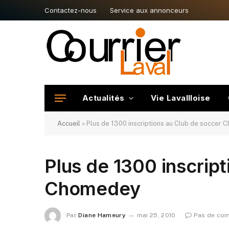
Contactez-nous
Service aux annonceurs
Actualités
Vie Lavallloise
Accueil
»
Plus de 1300 inscriptions au Club de soccer
Plus de 1300 inscrip
Chomedey
Par
Diane Hameury
mai 25, 2010
Pas de co