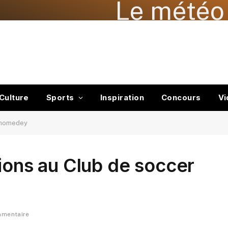
Le météo 
Culture
Sports
Inspiration
Concours
Vi
 Chomedey
tions au Club de soccer
mmentaire