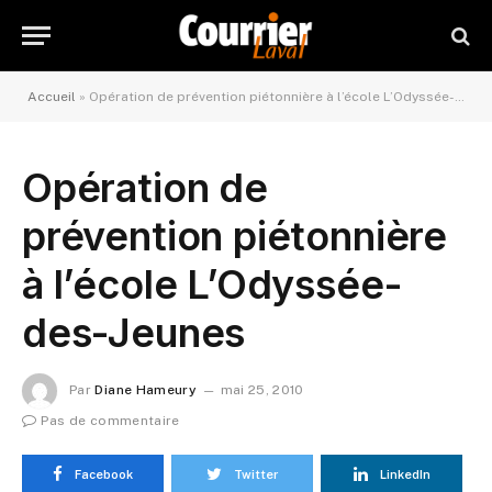
Accueil
»
Opération de prévention piétonnière à l’école L’Odyssée-des-Jeunes
Opération de
prévention piétonnière
à l’école L’Odyssée-
des-Jeunes
Par
Diane Hameury
mai 25, 2010
Pas de commentaire
Facebook
Twitter
LinkedIn