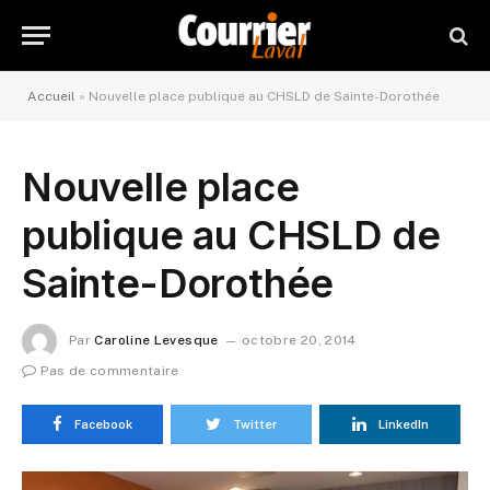
Accueil
»
Nouvelle place publique au CHSLD de Sainte-Dorothée
Nouvelle place
publique au CHSLD de
Sainte-Dorothée
Par
Caroline Levesque
octobre 20, 2014
Pas de commentaire
Facebook
Twitter
LinkedIn