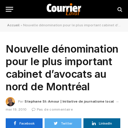
Accueil
»
Nouvelle dénomination pour le plus important cabinet d’avocats au nord de Montréal
Nouvelle dénomination
pour le plus important
cabinet d’avocats au
nord de Montréal
Par
Stephane St-Amour | Initiative de journalisme local
mai 19, 2010
Pas de commentaire
Facebook
Twitter
LinkedIn