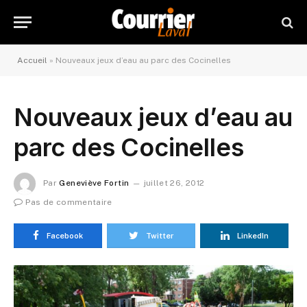
Accueil
»
Nouveaux jeux d’eau au parc des Cocinelles
Nouveaux jeux d’eau au
parc des Cocinelles
Par
Geneviève Fortin
juillet 26, 2012
Pas de commentaire
Facebook
Twitter
LinkedIn