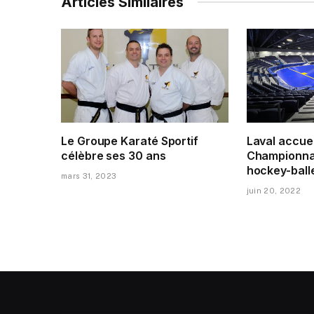
Articles Similaires
Le Groupe Karaté Sportif
Laval accuei
célèbre ses 30 ans
Championna
hockey-ball
mars 31, 2023
juin 20, 2022