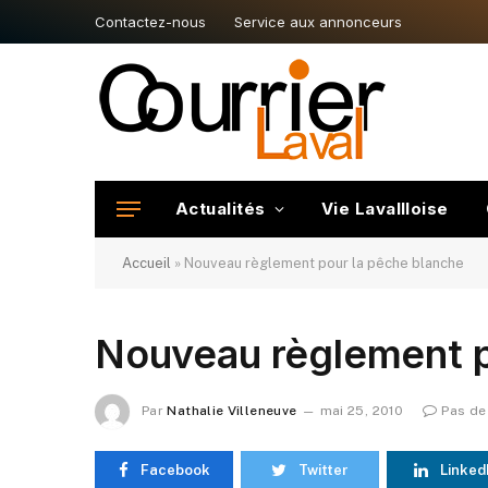
Contactez-nous
Service aux annonceurs
Actualités
Vie Lavallloise
Accueil
»
Nouveau règlement pour la pêche blanche
Nouveau règlement p
Par
Nathalie Villeneuve
mai 25, 2010
Pas de
Facebook
Twitter
Linked