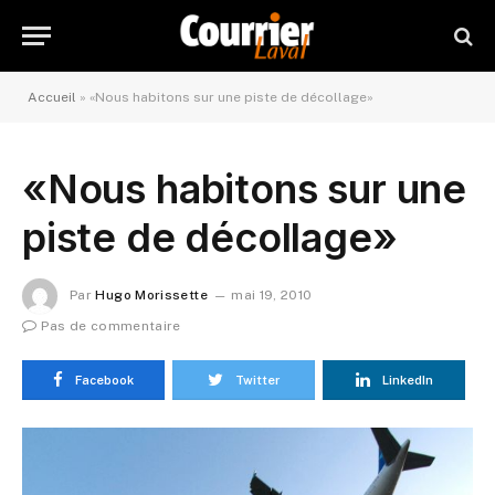
Accueil
»
«Nous habitons sur une piste de décollage»
«Nous habitons sur une
piste de décollage»
Par
Hugo Morissette
mai 19, 2010
Pas de commentaire
Facebook
Twitter
LinkedIn