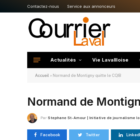
Contactez-nous
Service aux annonceurs
Actualités
Vie Lavallloise
Accueil
»
Normand de Montigny quitte le CQIB
Normand de Montigny
Par
Stephane St-Amour | Initiative de journalisme l
Facebook
Twitter
Linked