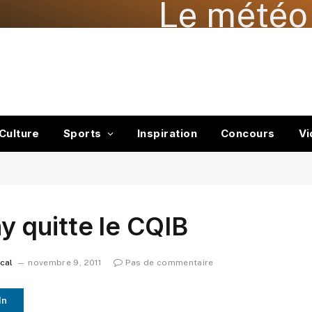
Le météo 
Culture
Sports
Inspiration
Concours
Vi
 quitte le CQIB
ocal
novembre 9, 2011
Pas de commentaire
In